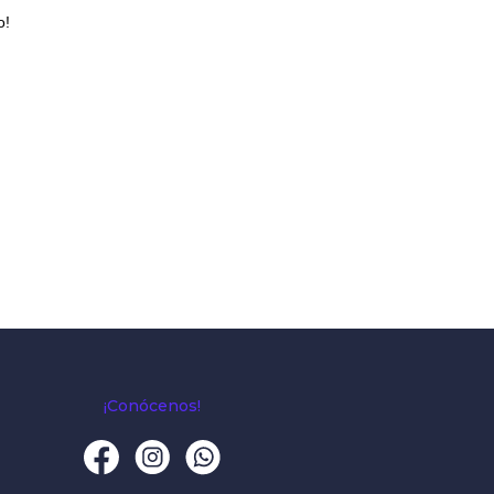
o!
¡Conócenos!