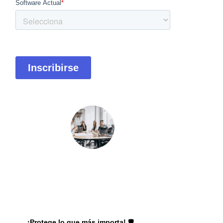
¡Protege lo que más importa!
🛡️