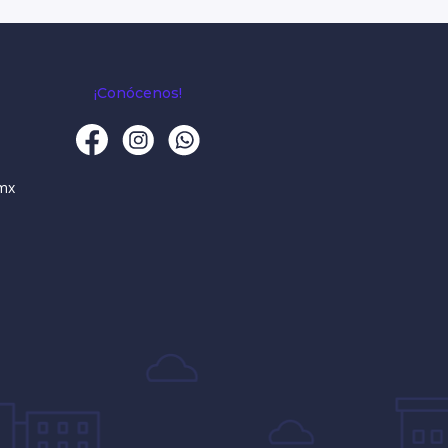
¡Conócenos!
mx