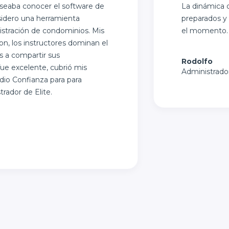
seaba conocer el software de
La dinámica d
sidero una herramienta
preparados y 
istración de condominios. Mis
el momento.
on, los instructores dominan el
s a compartir sus
Rodolfo
fue excelente, cubrió mis
Administrado
io Confianza para para
ador de Elite.