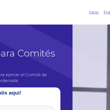
Inicio
Pub
para Comités
a ejercer el Comité de
ordenada.